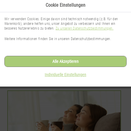
Cookie Einstellungen
Wir verwenden Cookies. Einige davon sind technisch notwendig (z.B. für den
Warenkorb), andere helfen uns, unser Angebot zu verbessern und Ihnen ein
besseres Nutzererlebnis zu bieten.
Zu unseren Datenschutzbestimmungen.
TheNaturalSense Blog
Weitere Informationen finden Sie in unseren Datenschutzbestimmungen.
Wissenswertes rund um das Thema
Gesichtspflege
Alle Akzeptieren
Individuelle Einstellungen
SEITE 1