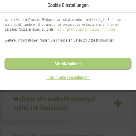
Cookie Einstellungen
Wir verwenden Cookies. Einige davon sind technisch notwendig (z.B. für den
Warenkorb), andere helfen uns, unser Angebot zu verbessern und Ihnen ein
besseres Nutzererlebnis zu bieten.
Zu unseren Datenschutzbestimmungen.
Häufige Fragen
Weitere Informationen finden Sie in unseren Datenschutzbestimmungen.
Hier finden Sie Antworten auf häufig gestellte Fragen
Alle Akzeptieren
rund um das Thema
the naturalsense
Individuelle Einstellungen
Welches Ultraschallkontaktgel
sollte ich benutzen?