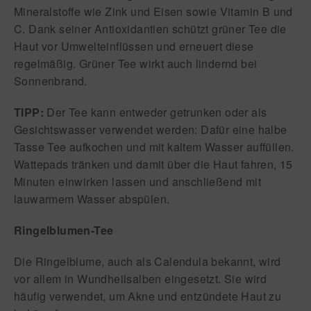
Mineralsto
ff
e wie Zink und Eisen sowie Vitamin B und
C. Dank seiner Antioxidantien schützt grüner Tee die
Haut vor
Umwelteinflüssen
und
erneuert
diese
regelmäßig. Grüner Tee wirkt auch
lindernd bei
Sonnenbrand
.
TIPP:
Der Tee kann entweder getrunken oder als
Gesichtswasser verwendet werden: Dafür eine halbe
Tasse Tee aufkochen und mit kaltem Wasser au
ff
üllen.
Wattepads tränken und damit über die Haut fahren, 15
Minuten einwirken lassen und anschließend mit
lauwarmem Wasser abspülen.
Ringelblumen-Tee
Die Ringelblume, auch als Calendula bekannt, wird
vor allem in Wundheilsalben eingesetzt. Sie wird
häufig verwendet, um
Akne
und
entzündete Haut
zu