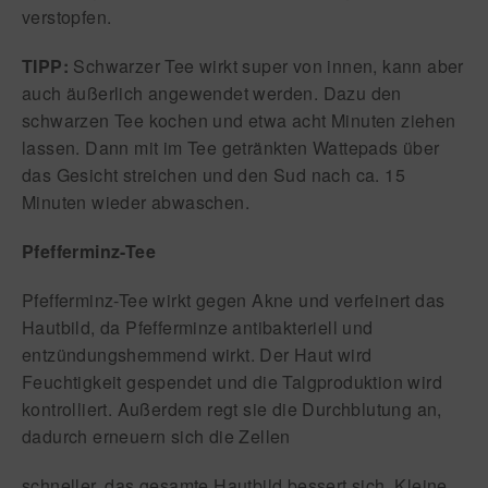
verstopfen.
TIPP:
Schwarzer Tee wirkt super von innen, kann aber
auch äußerlich angewendet werden. Dazu den
schwarzen Tee kochen und etwa acht Minuten ziehen
lassen. Dann mit im Tee getränkten Wattepads über
das Gesicht streichen und den Sud nach ca. 15
Minuten wieder abwaschen.
Pfe
ff
erminz-Tee
Pfe
ff
erminz-Tee wirkt gegen Akne und verfeinert das
Hautbild, da Pfe
ff
erminze
antibakteriell und
entzündungshemmend
wirkt. Der Haut wird
Feuchtigkeit gespendet
und die Talgproduktion wird
kontrolliert. Außerdem regt sie die
Durchblutung
an,
dadurch erneuern sich die Zellen
schneller, das gesamte Hautbild bessert sich. Kleine