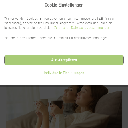
Cookie Einstellungen
Wir verwenden Cookies. Einige davon sind technisch notwendig (z.B. für den
Warenkorb), andere helfen uns, unser Angebot zu verbessern und Ihnen ein
besseres Nutzererlebnis zu bieten.
Zu unseren Datenschutzbestimmungen.
TheNaturalSense Blog
Weitere Informationen finden Sie in unseren Datenschutzbestimmungen.
Wissenswertes rund um das Thema
Gesichtspflege
Alle Akzeptieren
Individuelle Einstellungen