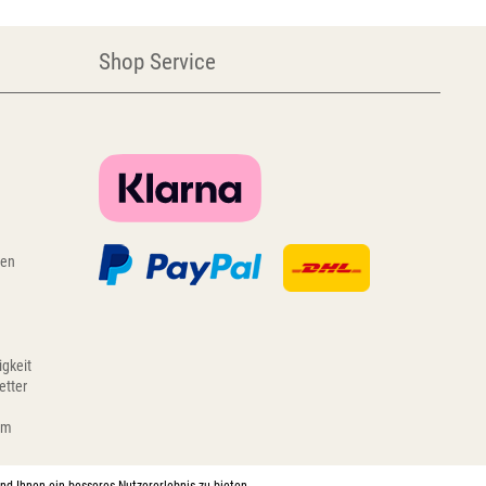
Shop Service
gen
igkeit
etter
em