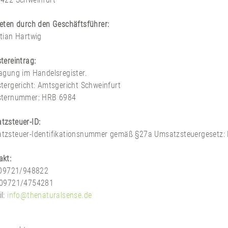
reten durch den Geschäftsführer:
stian Hartwig
tereintrag:
ragung im Handelsregister.
tergericht: Amtsgericht Schweinfurt
sternummer: HRB 6984
tzsteuer-ID:
tzsteuer-Identifikationsnummer gemäß §27a Umsatzsteuergesetz
akt:
: 09721/948822
 09721/4754281
il:
info@thenaturalsense.de