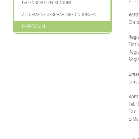
DATENSCHUTZERKLÄRUNG
ALLGEMEINE GESCHÄFTSBEDINGUNGEN
Vert
Chri
IMPRESSUM
Regis
Eint
Regis
Regi
Umsa
Umsa
Kont
Tel.
Fax:
E-Ma