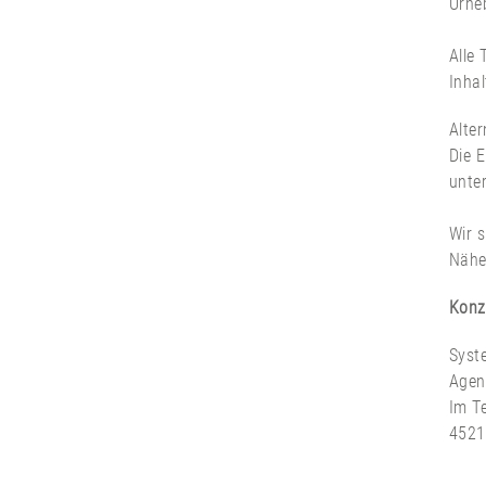
Urhe
Alle 
Inhal
Alter
Die E
unte
Wir s
Nähe
Konz
Syst
Agen
Im T
4521