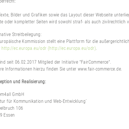
berrecht:
Texte, Bilder und Grafiken sowie das Layout dieser Webseite unterl
te oder kompletter Seiten wird sowohl straf- als auch zivilrechtlich v
native Streitbeilegung:
uropäische Kommission stellt eine Plattform für die außergerichtlich
r
http://ec.europa.eu/odr (http://ec.europa.eu/odr)
.
ind seit 06.02.2017 Mitglied der Initiative "FairCommerce".
re Informationen hierzu finden Sie unter www.fair-commerce.de.
eption und Realisierung:
em4all GmbH
tur für Kommunikation und Web-Entwicklung´
eelbruch 106
9 Essen