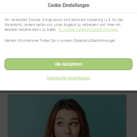
Cookie Einstellungen
Wir verwenden Cookies. Einige davon sind technisch notwendig (z.B. für den
Warenkorb), andere helfen uns, unser Angebot zu verbessern und Ihnen ein
besseres Nutzererlebnis zu bieten.
Zu unseren Datenschutzbestimmungen.
TheNaturalSense Blog
Weitere Informationen finden Sie in unseren Datenschutzbestimmungen.
Wissenswertes rund um das Thema
Gesichtspflege
Alle Akzeptieren
Individuelle Einstellungen
SEITE 1