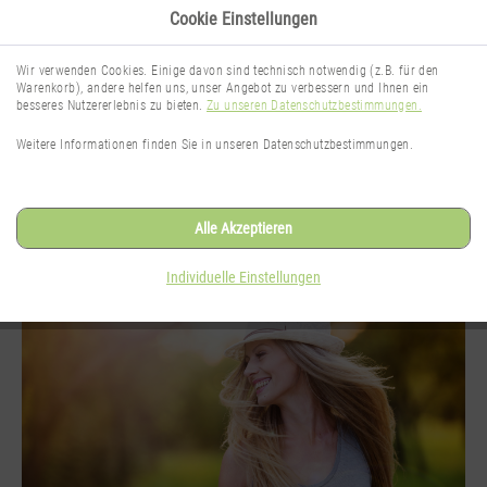
Cookie Einstellungen
Wir verwenden Cookies. Einige davon sind technisch notwendig (z.B. für den
Warenkorb), andere helfen uns, unser Angebot zu verbessern und Ihnen ein
besseres Nutzererlebnis zu bieten.
Zu unseren Datenschutzbestimmungen.
TheNaturalSense Blog
Weitere Informationen finden Sie in unseren Datenschutzbestimmungen.
Wissenswertes rund um das Thema
Gesichtspflege
Alle Akzeptieren
Individuelle Einstellungen