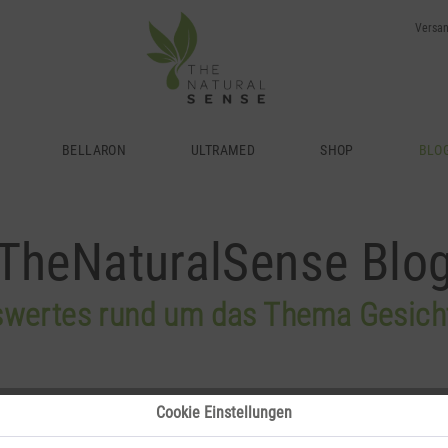
Versan
BLO
BELLARON
ULTRAMED
SHOP
TheNaturalSense Blo
wertes rund um das Thema Gesich
Cookie Einstellungen