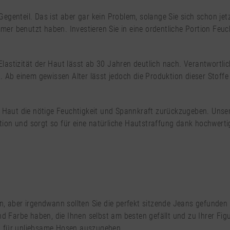
egenteil. Das ist aber gar kein Problem, solange Sie sich schon je
mmer benutzt haben. Investieren Sie in eine ordentliche Portion Feu
 Elastizität der Haut lässt ab 30 Jahren deutlich nach. Verantwortlic
. Ab einem gewissen Alter lässt jedoch die Produktion dieser Stoff
r Haut die nötige Feuchtigkeit und Spannkraft zurückzugeben. Unser
uktion und sorgt so für eine natürliche Hautstraffung dank hochwert
, aber irgendwann sollten Sie die perfekt sitzende Jeans gefunden 
nd Farbe haben, die Ihnen selbst am besten gefällt und zu Ihrer Fi
eld für unliebsame Hosen auszugeben.