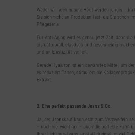
Weder wir noch unsere Haut werden jünger – im G
Sie sich nicht an Produkten fest, die Sie schon i
Pflegeserie.
Für Anti-Aging wird es genau jetzt Zeit, denn die
bis dato prall, elastisch und geschmeidig machen
und an Elastizität verliert.
Gerade Hyaluron ist ein bewährtes Mittel, um de
es reduziert Falten, stimuliert die Kollagenprod
Extrakt.
3. Eine perfekt passende Jeans & Co.
Ja, der Jeanskauf kann echt zum Verzweifeln sein
– noch viel wichtiger – auch die perfekte Form u
Ihrer Lieblings-Jeans, anstatt dreimal so viel G