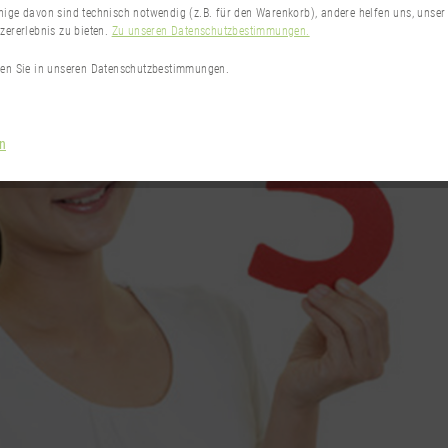
nige davon sind technisch notwendig (z.B. für den Warenkorb), andere helfen uns, unser
zererlebnis zu bieten.
Zu unseren Datenschutzbestimmungen.
den Sie in unseren Datenschutzbestimmungen.
en