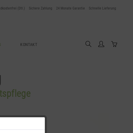
dkostenfrei (Dtl.)
Sichere Zahlung
24 Monate Garantie
Schnelle Lieferung
G
KONTAKT
g
tspflege