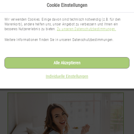
Cookie Einstellungen
Wir verwenden Cookies. Einige davon sind technisch notwendig (z.B. für den
Warenkorb), andere helfen uns, unser Angebot zu verbessern und Ihnen ein
besseres Nutzererlebnis zu bieten.
Zu unseren Datenschutzbestimmungen.
TheNaturalSense Blog
Weitere Informationen finden Sie in unseren Datenschutzbestimmungen.
Wissenswertes rund um das Thema
Gesichtspflege
Alle Akzeptieren
Individuelle Einstellungen
SEITE 1