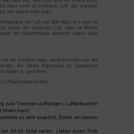
uf die Haut aus. Das lässt sich mit einem Apfel
die Haut unter zu trockener Luft: der ständige
sig und spannt oder juckt.
nd Temperatur der Luft auf dem Weg zur Lunge zu
ist neben der trockenen Luft, dass im Winter
nabwehr der Schleimhäute abnimmt, haben auch
e für die trockene Haut, sondern lindern nur die
rwenden. Als ideale Ergänzung zur gewohnten
ut länger zu speichern.
n Luftbefeuchter helfen.
g zum Trocknen aufhängen, Luftbefeuchter
l bilden kann.
Mauerwerk zu sehr auskühlt. Daher am besten
ei 20-22 Grad halten. Lieber einen Pulli