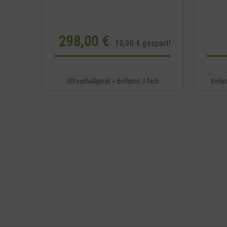
298,00 €
10,90 € gespart!
Ultraschallgerät + Bellaron 3-fach
Bella
Hyaluron...