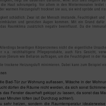
htigkeit, liegt sie dauerhaft darunter, wirkt sich dies negativ a
rd die Haut schrumpelig. Vor allem in den Wintermonaten leidet 
er warmen Heizungsluft trocknet sie aus, sie wird spröde und ris
tigkeit schädlich: Zwar ist der Mensch imstande, Feuchtigkeit u
leimhäuten und gereizten Augen kommen. Mit ein Grund dafür 
as das Raumklima zusätzlich negativ beeinflusst. Da die Immu
! Allerdings beseitigen Körpercremes nicht die eigentliche Ursach
r v.a. reichhaltigere Pflegeprodukte, auch fürs Gesicht, ve
uron-)Serum wie Bellaron auftragen, um die Feuchtigkeit in der Ha
: die trockene Heizungsluft minimieren. Dabei kann zum Beispiel ei
nnen
e Bad-Tür zur Wohnung auflassen, Wäsche in der Wohnun
feucht dürfen die Räume nicht werden, da sich sonst Schimme
als das Fenster dauerhaft gekippt zu lassen, da sonst das 
paar Minuten lüften (auf Durchzug achten!).
 sehr heizen, sondern die Raumtemperatur idealerweise b