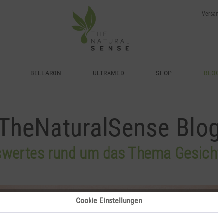
Versan
BLO
BELLARON
ULTRAMED
SHOP
TheNaturalSense Blo
wertes rund um das Thema Gesich
Cookie Einstellungen