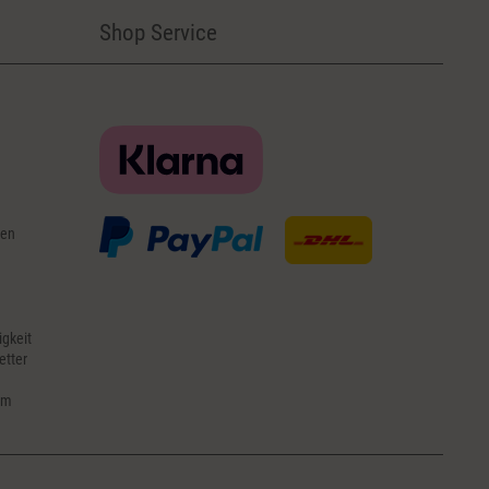
Shop Service
gen
igkeit
etter
em