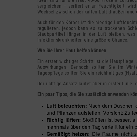
Ideal sind für die Haut 40-60 Prozent Luftfeuc
vergleichen – verliert er an Feuchtigkeit, wi
Wechsel zwischen der kalten Luft draußen und d
Auch für den Körper ist die niedrige Luftfeuch
regulieren, jedoch kann es zu trockenen Sch
Staubpartikel länger in der Luft bleiben, w
Infektionskrankheiten eine größere Chance.
Wie Sie Ihrer Haut helfen können
Ein erster wichtiger Schritt ist die Hautpflege
Auswirkungen. Dennoch sollten Sie im Winte
Tagespflege sollten Sie ein reichhaltiges (Hyal
Der richtige Ansatz lautet aber in erster Linie
Ein paar Tipps, die Sie zusätzlich anwenden kö
Luft befeuchten:
Nach dem Duschen di
und Pflanzen aufstellen. Vorsicht: Zu 
Richtig lüften:
Stoßlüften ist besser, 
mehrmals über den Tag verteilt für ein 
Gemäßigt heizen:
Die Räume nicht zu